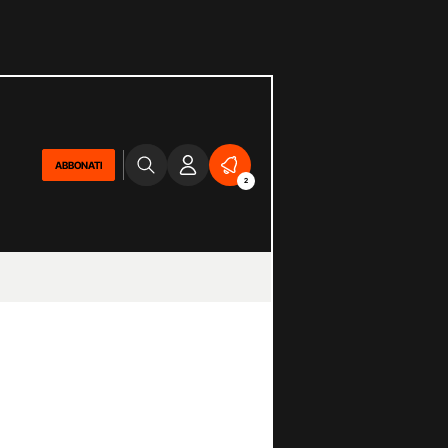
ABBONATI
2