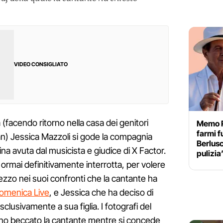
VIDEO CONSIGLIATO
 (facendo ritorno nella casa dei genitori
Memo R
farmi f
n) Jessica Mazzoli si gode la compagnia
Berlusc
ina avuta dal musicista e giudice di X Factor.
pulizia
è ormai definitivamente interrotta, per volere
ezzo nei suoi confronti che la cantante ha
Domenica Live
, e Jessica che ha deciso di
clusivamente a sua figlia. I fotografi del
no beccato la cantante mentre si concede