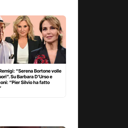
emigi: “Serena Bortone volle
uori”. Su Barbara D’Urso e
oni: “Pier Silvio ha fatto
”