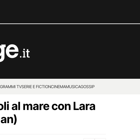
GRAMMI TV
SERIE E FICTION
CINEMA
MUSICA
GOSSIP
li al mare con Lara
gan)