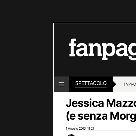
SPETTACOLO
TV
PRO
Jessica Mazzo
(e senza Mor
1 Agosto 2013
11:21
,