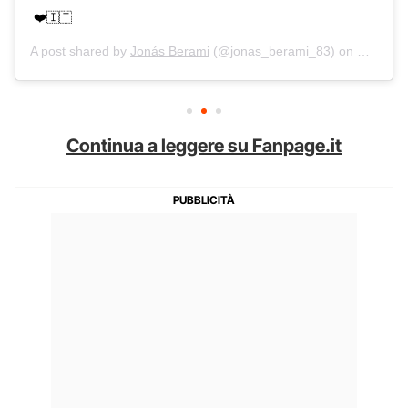
❤️🇮🇹
A post shared by
Jonás Berami
(@jonas_berami_83) on
May 10,
Continua a leggere su Fanpage.it