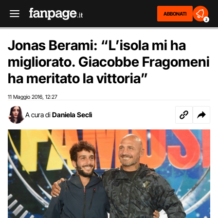
ABBONATI
2
Jonas Berami: “L’isola mi ha
migliorato. Giacobbe Fragomeni
ha meritato la vittoria”
11 Maggio 2016
12:27
,
A cura di
Daniela Seclì