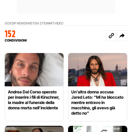
GOSSIP NEWS
KRISTEN STEWART
VIDEO
152
CONDIVISIONI
Andrea Dal Corso operato
Un’altra donna accusa
per inserire i fili di Kirschner,
Jared Leto: “Mi ha bloccato
la madre al funerale della
mentre entravo in
donna morta nell’incidente
macchina, gli avevo già
detto no”