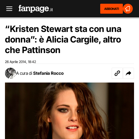
ABBONATI
“Kristen Stewart sta con una
donna”: è Alicia Cargile, altro
che Pattinson
26 Aprile 2014
18:42
,
A cura di
Stefania Rocco