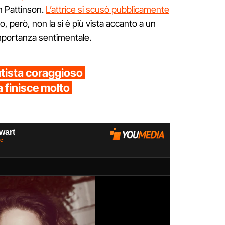
on Pattinson.
L’attrice si scusò pubblicamente
, però, non la si è più vista accanto a un
mportanza sentimentale.
autista coraggioso
a finisce molto