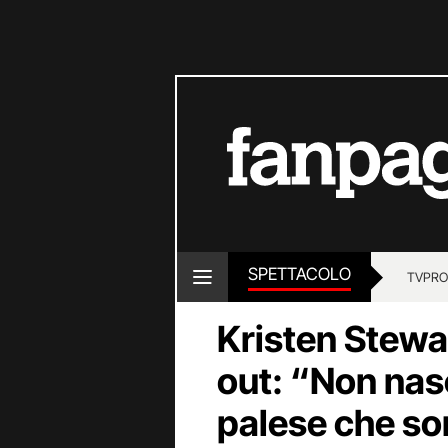
SPETTACOLO
TV
PRO
Kristen Stewa
out: “Non nas
palese che s