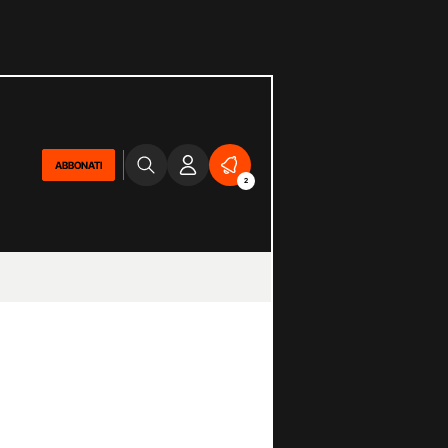
ABBONATI
2