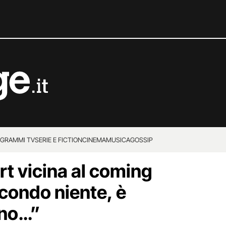
GRAMMI TV
SERIE E FICTION
CINEMA
MUSICA
GOSSIP
rt vicina al coming
condo niente, è
ono…”