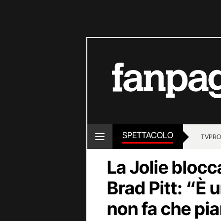
SPETTACOLO
TV
PRO
La Jolie bloc
Brad Pitt: “È 
non fa che pi