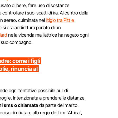
cusato di bere, fare uso di sostanze
controllare i suoi scatti di ira. Al centro della
 in aereo, culminata nel
litigio tra Pitt e
si era addirittura parlato di un
lard
nella vicenda ma l’attrice ha negato ogni
il suo compagno.
dre: come i figli
lie, rinuncia al
do ogni tentativo possibile pur di
moglie. Intenzionata a prendere le distanze,
ni sms o chiamata
da parte del marito.
so di rifiutare alla regia del film “Africa”,