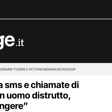
GRAMMI TV
SERIE E FICTION
CINEMA
MUSICA
GOSSIP
ca sms e chiamate di
un uomo distrutto,
angere”