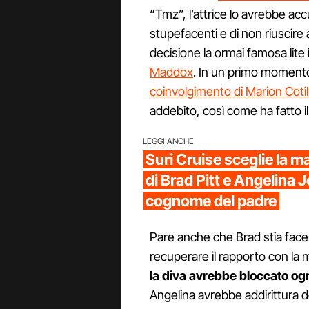
“Tmz”, l’attrice lo avrebbe ac
stupefacenti e di non riuscire a 
decisione la ormai famosa lite
Maddox
. In un primo momento 
coinvolgimento di Marion Cotil
addebito, così come ha fatto 
LEGGI ANCHE
Suri Cruise sceglie la ma
di Brad Pitt e Angelina Jo
cognome del padre
Pare anche che Brad stia facen
recuperare il rapporto con la 
la diva avrebbe bloccato og
Angelina avrebbe addirittura deci