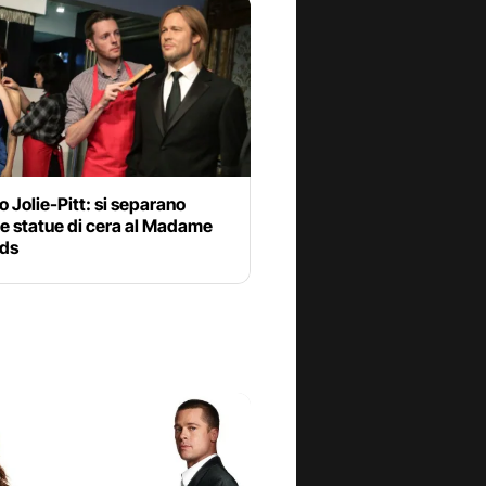
o Jolie-Pitt: si separano
e statue di cera al Madame
ds