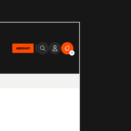
ABBONATI
2