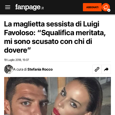
ABBONATI
2
La maglietta sessista di Luigi
Favoloso: “Squalifica meritata,
mi sono scusato con chi di
dovere”
19 Luglio 2018
15:07
,
A cura di
Stefania Rocco