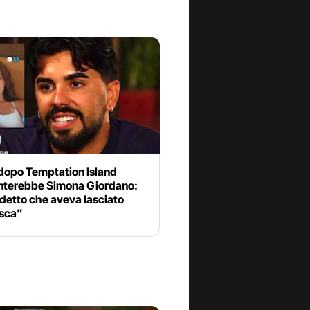
 dopo Temptation Island
nterebbe Simona Giordano:
detto che aveva lasciato
sca”