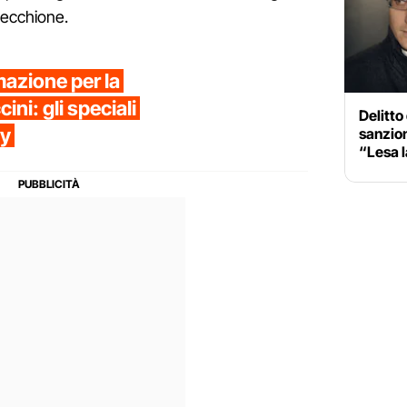
 secchione.
azione per la
ni: gli speciali
Delitto
ay
sanzion
“Lesa l