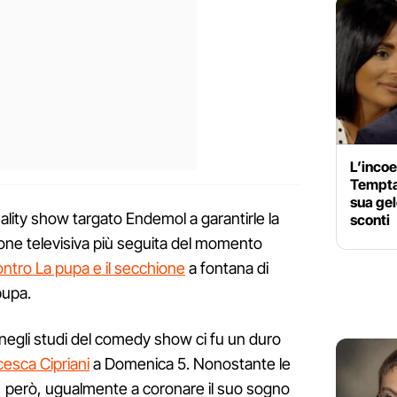
L’incoe
Tempta
sua gel
eality show targato Endemol a garantirle la
sconti
ione televisiva più seguita del momento
ontro La pupa e il secchione
a fontana di
pupa.
 negli studi del comedy show ci fu un duro
cesca Cipriani
a Domenica 5. Nonostante le
cita, però, ugualmente a coronare il suo sogno