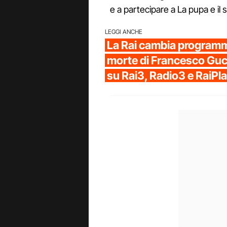
e a partecipare a La pupa e il
LEGGI ANCHE
La Rai cambia programm
morte di Francesco Gucci
su Rai3, Radio3 e RaiPl