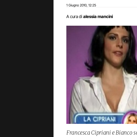
1 Giugno 2010
12:25
,
A cura di
alessia mancini
Francesca Cipriani e Bianco so