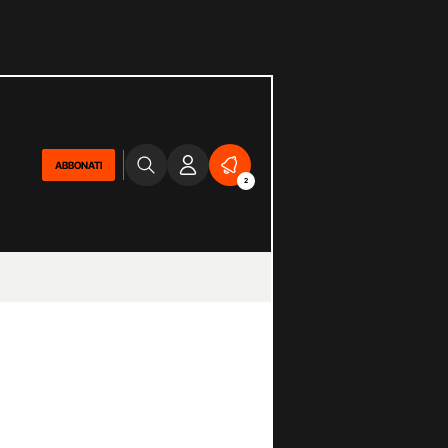
ABBONATI
2