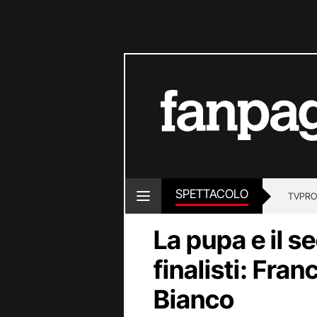
SPETTACOLO
TV
PRO
La pupa e il 
finalisti: Fran
Bianco