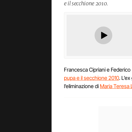
e il secchione 2010.
Francesca Cipriani e Federico 
pupa e il secchione 2010
. L’e
l’eliminazione di
Maria Teresa