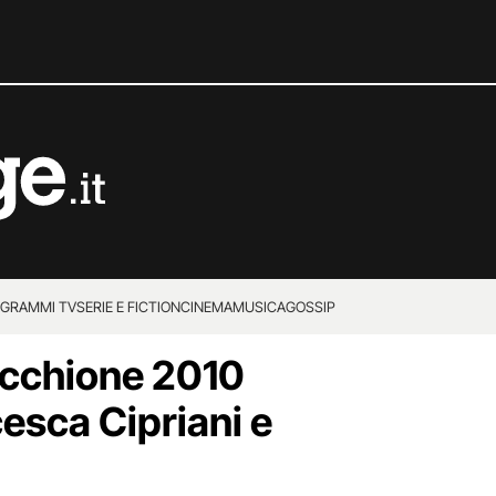
GRAMMI TV
SERIE E FICTION
CINEMA
MUSICA
GOSSIP
secchione 2010
cesca Cipriani e