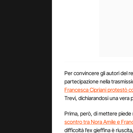
Per convincere gli autori del r
partecipazione nella trasmiss
Francesca Cipriani protestò c
Trevi, dichiarandosi una vera 
Prima, però, di mettere piede
scontro tra Nora Amile e Fran
difficoltà l’ex gieffina è rius