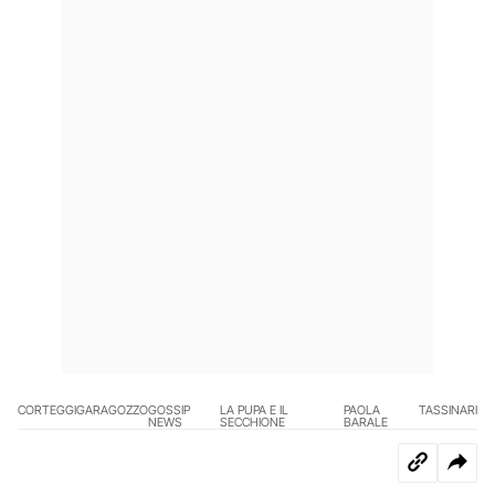
CORTEGGI
GARAGOZZO
GOSSIP
LA PUPA E IL
PAOLA
TASSINARI
NEWS
SECCHIONE
BARALE