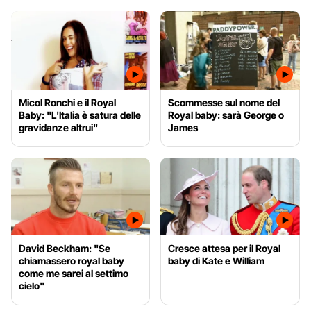
Micol Ronchi e il Royal
Scommesse sul nome del
Baby: "L'Italia è satura delle
Royal baby: sarà George o
gravidanze altrui"
James
David Beckham: "Se
Cresce attesa per il Royal
chiamassero royal baby
baby di Kate e William
come me sarei al settimo
cielo"