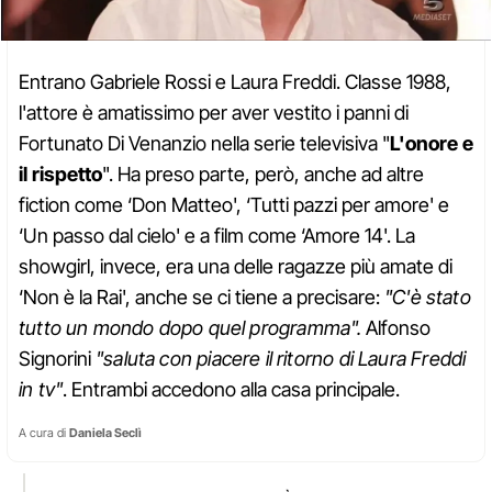
Entrano Gabriele Rossi e Laura Freddi. Classe 1988,
l'attore è amatissimo per aver vestito i panni di
Fortunato Di Venanzio nella serie televisiva "
L'onore e
il rispetto
". Ha preso parte, però, anche ad altre
fiction come ‘Don Matteo', ‘Tutti pazzi per amore' e
‘Un passo dal cielo' e a film come ‘Amore 14'. La
showgirl, invece, era una delle ragazze più amate di
‘Non è la Rai', anche se ci tiene a precisare:
"C'è stato
tutto un mondo dopo quel programma".
Alfonso
Signorini
"saluta con piacere il ritorno di Laura Freddi
in tv"
. Entrambi accedono alla casa principale.
A cura di
Daniela Seclì