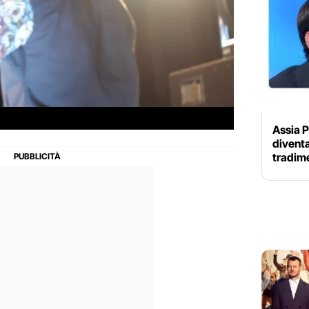
Assia P
diventa
tradime