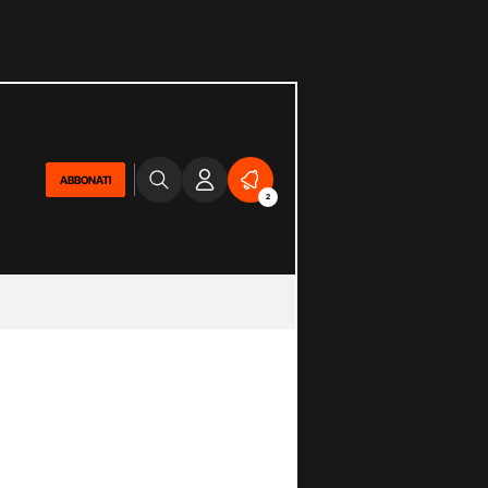
ABBONATI
2