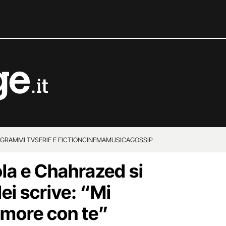
GRAMMI TV
SERIE E FICTION
CINEMA
MUSICA
GOSSIP
la e Chahrazed si
lei scrive: “Mi
amore con te”