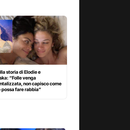
lla storia di Elodie e
ska: “Folle venga
ntalizzata, non capisco come
 possa fare rabbia”