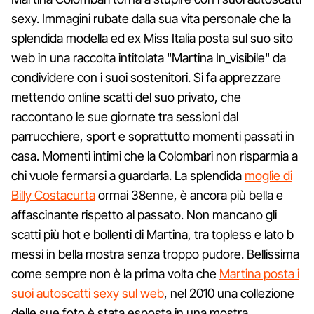
sexy. Immagini rubate dalla sua vita personale che la
splendida modella ed ex Miss Italia posta sul suo sito
web in una raccolta intitolata "Martina In_visibile" da
condividere con i suoi sostenitori. Si fa apprezzare
mettendo online scatti del suo privato, che
raccontano le sue giornate tra sessioni dal
parrucchiere, sport e soprattutto momenti passati in
casa. Momenti intimi che la Colombari non risparmia a
chi vuole fermarsi a guardarla. La splendida
moglie di
Billy Costacurta
ormai 38enne, è ancora più bella e
affascinante rispetto al passato. Non mancano gli
scatti più hot e bollenti di Martina, tra topless e lato b
messi in bella mostra senza troppo pudore. Bellissima
come sempre non è la prima volta che
Martina posta i
suoi autoscatti sexy sul web
, nel 2010 una collezione
delle sue foto è stata esposta in una mostra.