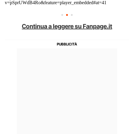
v=pSprUWdB4Ro&feature=player_embedded#at=41
Continua a leggere su Fanpage.it