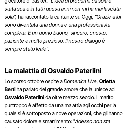
giocatore di basket.
"L’idea di produrmi da sola è
stata sua e in tutti questi anni non mi ha mai lasciata
sola",
ha raccontato la cantante su Oggi,
"Grazie a lui
sono diventata una donna e una professionista
completa. È un uomo buono, sincero, onesto,
paziente e molto prezioso. Il nostro dialogo è
sempre stato leale”.
La malattia di Osvaldo Paterlini
Lo scorso ottobre ospite a
Domenica Live
,
Orietta
Berti
ha parlato del grande amore che la unisce ad
Osvaldo Paterlini
da oltre mezzo secolo. Il marito
purtroppo è affetto da una malattia agli occhi per la
quale si è sottoposto a nove operazioni, che gli hanno
causato dolore e smarrimento: "
Adesso non sta