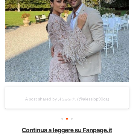
A post shared by 𝓐𝓵𝓮𝓼𝓼𝓲𝓸 𝓟. (@alessiop90ca)
Continua a leggere su Fanpage.it