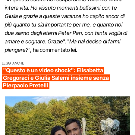
intera vita. Ho vissuto momenti bellissimi con te
Giulia e grazie a queste vacanze ho capito ancor di
più quanto tu sia importante per me, e quanto noi
due siamo degli eterni Peter Pan, con tanta voglia di
amare e sognare. Grazie
". "
Ma hai deciso di farmi
piangere?
", ha commentato lei.
LEGGI ANCHE
"Questo è un video shock": Elisabetta
Gregoraci e Giulia Salemi insieme senza
Pierpaolo Pretelli