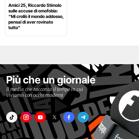
Amici 25, Riccardo Stimolo
sulle accuse di omofobia:
“Mi crollò il mondo addosso,
pensai di aver rovinato
tutto”
Più che un giornale
Il media che racconta il tempo in cui
viviamo con occhi moderni