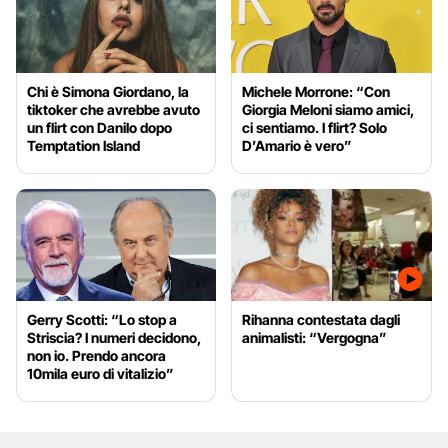
Chi è Simona Giordano, la
Michele Morrone: “Con
tiktoker che avrebbe avuto
Giorgia Meloni siamo amici,
un flirt con Danilo dopo
ci sentiamo. I flirt? Solo
Temptation Island
D’Amario è vero”
Gerry Scotti: “Lo stop a
Rihanna contestata dagli
Striscia? I numeri decidono,
animalisti: “Vergogna”
non io. Prendo ancora
10mila euro di vitalizio”