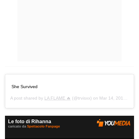
She Survived
A post shared by
LA FLAME 🔥
(@trvisxx) on
Mar 14, 2015 at 8:54am PDT