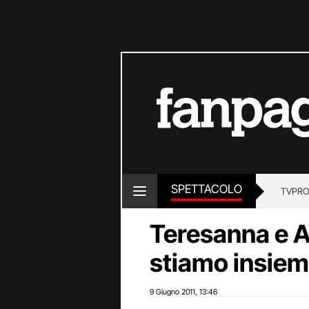
SPETTACOLO
TV
PRO
Teresanna e A
stiamo insiem
9 Giugno 2011
13:46
,