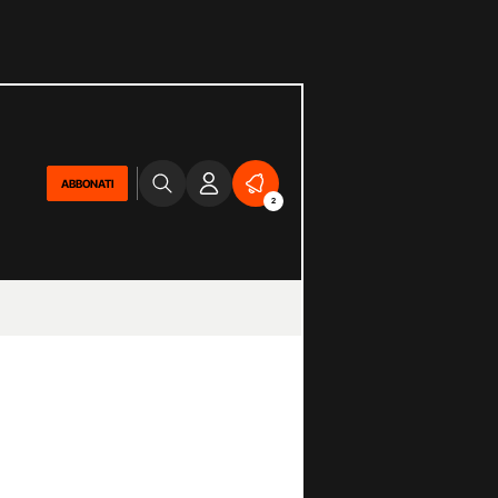
ABBONATI
2