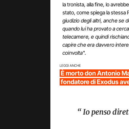
la tronista, alla fine, lo avreb
stato, come spiega la stessa P
giudizio degli altri, anche se
quando lui ha provato a cercar
telecamere, e quindi rischiand
capire che era davvero inter
coinvolta
".
LEGGI ANCHE
È morto don Antonio Maz
fondatore di Exodus av
“ Io penso dir