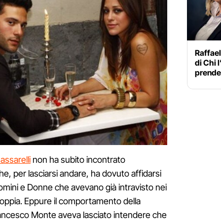
Raffael
di Chi l
prende 
assarelli
non ha subito incontrato
e, per lasciarsi andare, ha dovuto affidarsi
 Uomini e Donne che avevano già intravisto nei
 coppia. Eppure il comportamento della
rancesco Monte aveva lasciato intendere che