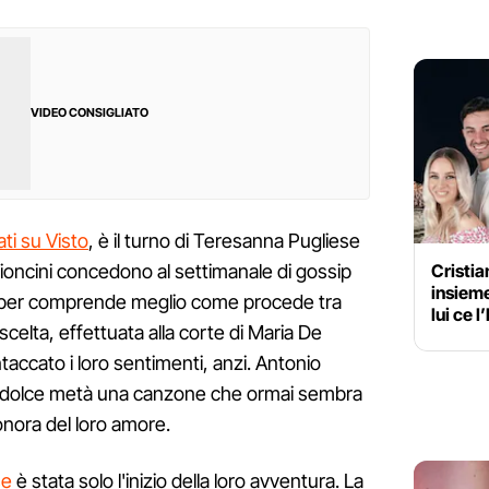
VIDEO CONSIGLIATO
ti su Visto
, è il turno di Teresanna Pugliese
Cristia
ccioncini concedono al settimanale di gossip
insiem
re per comprende meglio come procede tra
lui ce l
scelta, effettuata alla corte di Maria De
ntaccato i loro sentimenti, anzi. Antonio
ua dolce metà una canzone che ormai sembra
onora del loro amore.
se
è stata solo l'inizio della loro avventura. La