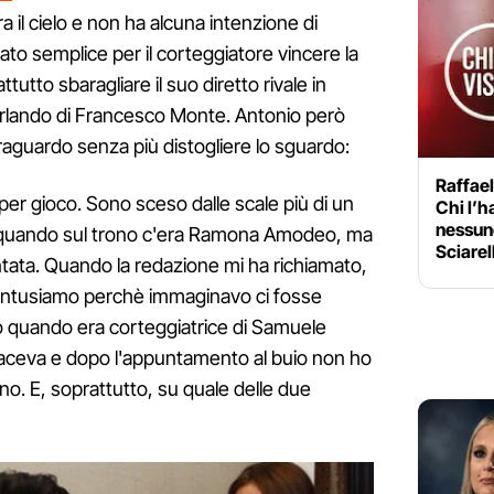
a il cielo e non ha alcuna intenzione di
ato semplice per il corteggiatore vincere la
ttutto sbaragliare il suo diretto rivale in
lando di Francesco Monte. Antonio però
traguardo senza più distogliere lo sguardo:
Raffael
er gioco. Sono sceso dalle scale più di un
Chi l’h
nessuno
 quando sul trono c'era Ramona Amodeo, ma
Sciarel
tata. Quando la redazione mi ha richiamato,
entusiamo perchè immaginavo ci fosse
 quando era corteggiatrice di Samuele
piaceva e dopo l'appuntamento al buio non ho
o. E, soprattutto, su quale delle due