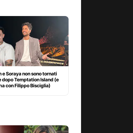
n e Soraya non sono tornati
e dopo Temptation Island (e
’ha con Filippo Bisciglia)