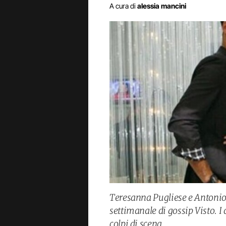
A cura di
alessia mancini
Teresanna Pugliese e Antonio P
settimanale di gossip Visto. I
colpi di scena.