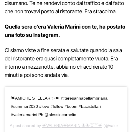
disumano. Te ne rendevi conto dal traffico e dal fatto
che non trovavi posto al ristorante. Era stracolma.
Quella sera c’era Valeria Marini con te, ha postato
una foto su Instagram.
Ci siamo viste a fine serata e salutate quando la sala
del ristorante era quasi completamente vuota. Era
intorno a mezzanotte, abbiamo chiacchierato 10
minuti e poi sono andata via.
🌟AMICHE STELLARI✨💋 @teresannabellambriana
#summer2020 #love #follow #boom #bacistellari
#valeriamarini Ph @alessiocornelio
A post shared by
🌟VALERIA🌟MARINI🌟🌟🇮🇹🌟
(@valeriamarini) on