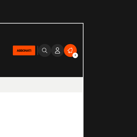
ABBONATI
2