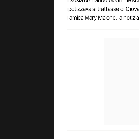
il sosia di orlando bloom" le
ipotizzava si trattasse di Gi
l'amica Mary Maione, la notizi