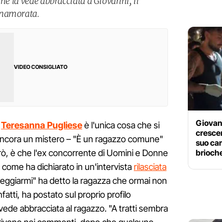
che la vede abbracciata a Giovanni, il
nnamorata.
VIDEO CONSIGLIATO
Giovan
i
Teresanna Pugliese
è l'unica cosa che si
crescer
 ancora un mistero – "È un ragazzo comune"
suo car
brioche
però, è che l'ex concorrente di Uomini e Donne
 come ha dichiarato in un'intervista
rilasciata
teggiarmi" ha detto la ragazza che ormai non
infatti, ha postato sul proprio profilo
 vede abbracciata al ragazzo. "A tratti sembra