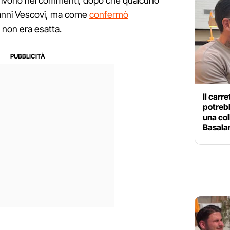
 scrivono nei commenti, dopo che qualcuno
ovanni Vescovi, ma come
confermò
a non era esatta.
Il carr
potrebb
una co
Basalar