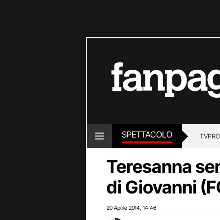
SPETTACOLO
TV
PRO
Teresanna se
di Giovanni (
20 Aprile 2014
14:46
,