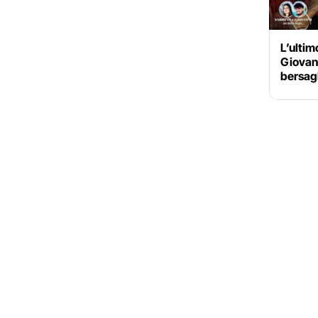
L’ultim
Giovann
bersag