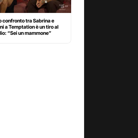
o confronto tra Sabrina e
i a Temptation è un tiro al
lio: “Sei un mammone”