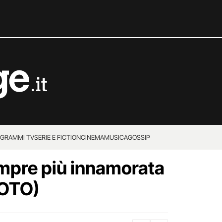
GRAMMI TV
SERIE E FICTION
CINEMA
MUSICA
GOSSIP
mpre più innamorata
FOTO)