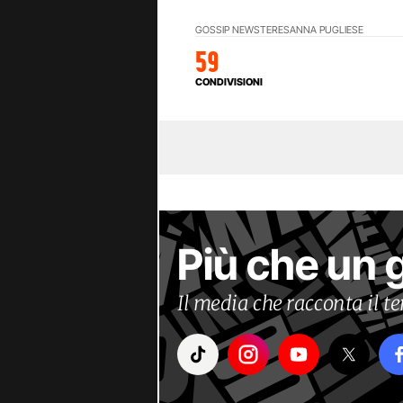
GOSSIP NEWS
TERESANNA PUGLIESE
59
CONDIVISIONI
Più che un 
Il media che racconta il 