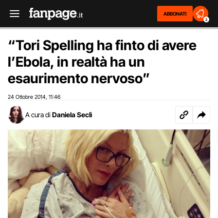
ABBONATI
2
“Tori Spelling ha finto di avere
l’Ebola, in realtà ha un
esaurimento nervoso”
24 Ottobre 2014
11:46
,
A cura di
Daniela Seclì