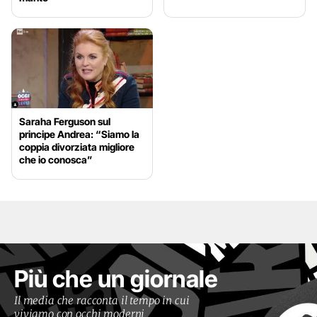
Saraha Ferguson sul
principe Andrea: “Siamo la
coppia divorziata migliore
che io conosca”
Più che un giornale
Il media che racconta il tempo in cui
viviamo con occhi moderni