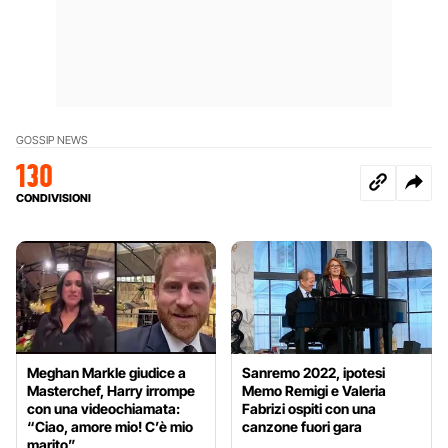
GOSSIP NEWS
130
CONDIVISIONI
Meghan Markle giudice a
Sanremo 2022, ipotesi
Masterchef, Harry irrompe
Memo Remigi e Valeria
con una videochiamata:
Fabrizi ospiti con una
“Ciao, amore mio! C’è mio
canzone fuori gara
marito”