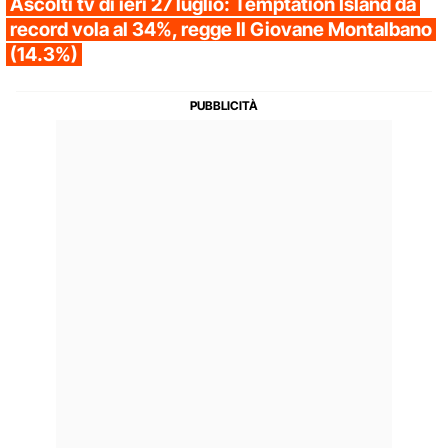
Ascolti tv di ieri 27 luglio: Temptation Island da
record vola al 34%, regge Il Giovane Montalbano
(14.3%)