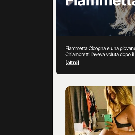
Fiammett
Fiammetta Cicogna è una giovane 
Chiambretti l’aveva voluta dopo i
trasmissione per varie incompren
[altro]
Maxim in scatti super sexy. Rece