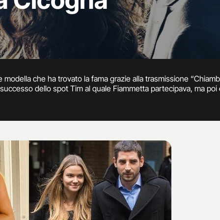
a Cicogna
modella che ha trovato la fama grazie alla trasmissione “Chiambr
l successo dello spot Tim al quale Fiammetta partecipava, ma poi è
sioni. Fiammetta ha condotto il documentario “Wild-oltre natura”
ntemente è stata paparazzata durante romantico viaggio in Kenya