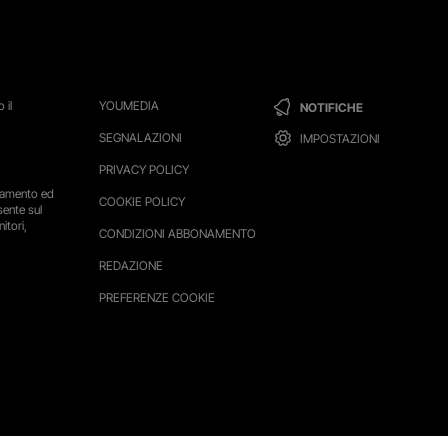
 il
YOUMEDIA
NOTIFICHE
SEGNALAZIONI
IMPOSTAZIONI
PRIVACY POLICY
ttamento ed
COOKIE POLICY
sente sul
itori,
CONDIZIONI ABBONAMENTO
REDAZIONE
PREFERENZE COOKIE