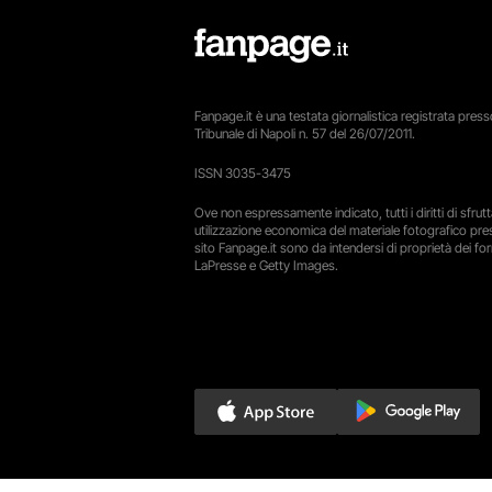
Fanpage.it è una testata giornalistica registrata presso
Tribunale di Napoli n. 57 del 26/07/2011.
ISSN 3035-3475
Ove non espressamente indicato, tutti i diritti di sfru
utilizzazione economica del materiale fotografico pre
sito Fanpage.it sono da intendersi di proprietà dei forn
LaPresse e Getty Images.