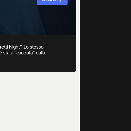
etti Night”. Lo stesso
 stata “cacciata” dalla
 su Canale 5 ed ha posato per
 con un misterioso ragazzo.