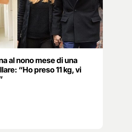
a al nono mese di una
are: “Ho preso 11 kg, vi
”