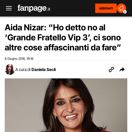
ABBONATI
2
Aida Nizar: “Ho detto no al
‘Grande Fratello Vip 3’, ci sono
altre cose affascinanti da fare”
6 Giugno 2018
19:16
,
A cura di
Daniela Seclì