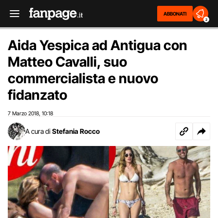
ABBONATI
2
Aida Yespica ad Antigua con
Matteo Cavalli, suo
commercialista e nuovo
fidanzato
7 Marzo 2018
10:18
,
A cura di
Stefania Rocco