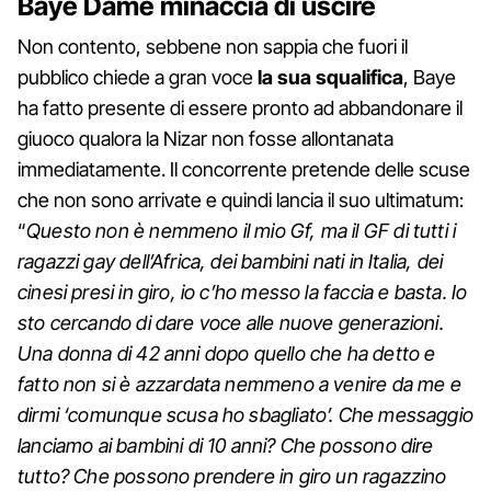
Baye Dame minaccia di uscire
Non contento, sebbene non sappia che fuori il
pubblico chiede a gran voce
la sua squalifica
, Baye
ha fatto presente di essere pronto ad abbandonare il
giuoco qualora la Nizar non fosse allontanata
immediatamente. Il concorrente pretende delle scuse
che non sono arrivate e quindi lancia il suo ultimatum:
“
Questo non è nemmeno il mio Gf, ma il GF di tutti i
ragazzi gay dell’Africa, dei bambini nati in Italia, dei
cinesi presi in giro, io c’ho messo la faccia e basta. Io
sto cercando di dare voce alle nuove generazioni.
Una donna di 42 anni dopo quello che ha detto e
fatto non si è azzardata nemmeno a venire da me e
dirmi ‘comunque scusa ho sbagliato’. Che messaggio
lanciamo ai bambini di 10 anni? Che possono dire
tutto? Che possono prendere in giro un ragazzino