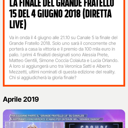
LA FINALE DEL GRANDE FRATELLO
15 DEL 4 GIUGNO 2018 (DIRETTA
LIVE)
Va in onda il 4 giugno alle 21.10 su Canale 5 la finale del
Grande Fratello 2018. Solo uno sarà il concorrente che
porterà a casa la vittoria e il premio da 100 mila euro in
palio. I primi 4 finalisti designati sono Alessia Prete,
Matteo Gentili, Simone Coccia Colaiuta e Lucia Orlando.
A loro si aggiungerà uno tra Veronica Satti e Alberto
Mezzetti, ultimi nominati di questa edizione del reality.
Chi si aggiudicherà la gloria finale?
Aprile 2019