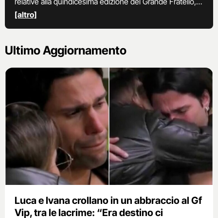
relative alla quindicesima edizione del Grande Fratello,
che segna il ritorno di Barbara D'Urso alla conduzione.
[altro]
Ultimo Aggiornamento
Luca e Ivana crollano in un abbraccio al Gf
Vip, tra le lacrime: “Era destino ci