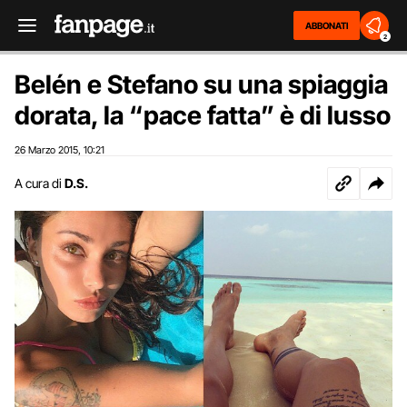
ABBONATI
2
Belén e Stefano su una spiaggia
dorata, la “pace fatta” è di lusso
26 Marzo 2015
10:21
,
A cura di
D.S.