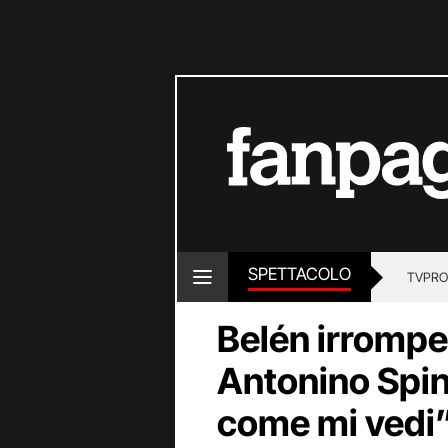
SPETTACOLO
TV
PRO
Belén irrompe 
Antonino Spin
come mi vedi”, i