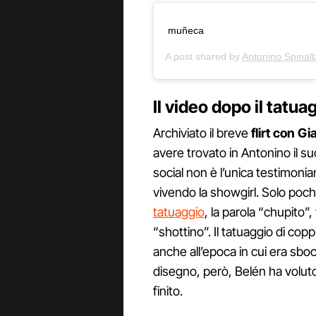
muñeca
A post shared by
Antonino Spinal
Il video dopo il tatu
Archiviato il breve
flirt con Gi
avere trovato in Antonino il s
social non è l’unica testimoni
vivendo la showgirl. Solo poc
tatuaggio
, la parola “chupito”
“shottino”. Il tatuaggio di cop
anche all’epoca in cui era sbo
disegno, però, Belén ha voluto
finito.