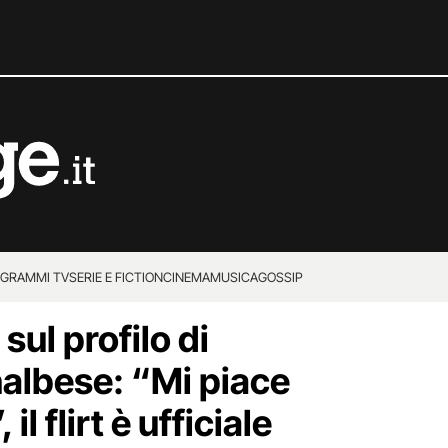
GRAMMI TV
SERIE E FICTION
CINEMA
MUSICA
GOSSIP
sul profilo di
albese: “Mi piace
l flirt è ufficiale