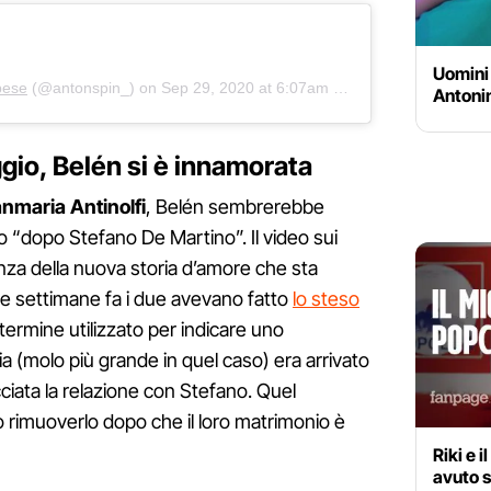
Uomini 
bese
(@antonspin_) on
Sep 29, 2020 at 6:07am PDT
Antonin
aggio, Belén si è innamorata
anmaria Antinolfi
, Belén sembrerebbe
uo “dopo Stefano De Martino”. Il video sui
anza della nuova storia d’amore che sta
he settimane fa i due avevano fatto
lo steso
, termine utilizzato per indicare uno
pia (molo più grande in quel caso) era arrivato
cciata la relazione con Stefano. Quel
 rimuoverlo dopo che il loro matrimonio è
Riki e 
avuto 