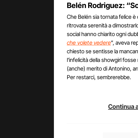
Belén Rodriguez: “So
Che Belén sia tornata felice è 
ritrovata serenità a dimostrarlo
social hanno chiarito ogni dubb
che volete vedere
”, aveva re
chiesto se sentisse la mancan
l’infelicità della showgirl foss
(anche) merito di Antonino, arr
Per restarci, sembrerebbe.
Continua a