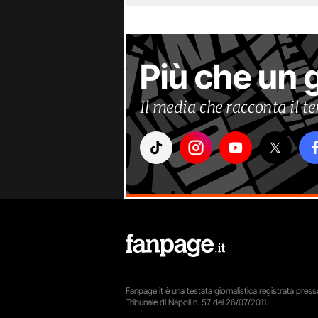
Più che un 
Il media che racconta il 
Fanpage.it è una testata giornalistica registrata presso
Tribunale di Napoli n. 57 del 26/07/2011.