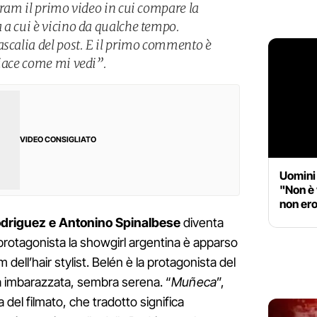
gram il primo video in cui compare la
 a cui è vicino da qualche tempo.
ascalia del post. E il primo commento è
piace come mi vedi”.
VIDEO CONSIGLIATO
Uomini
"Non è 
non ero
odriguez e Antonino Spinalbese
diventa
 protagonista la showgirl argentina è apparso
 dell’hair stylist. Belén è la protagonista del
a imbarazzata, sembra serena. “
Muñeca
”,
a del filmato, che tradotto significa