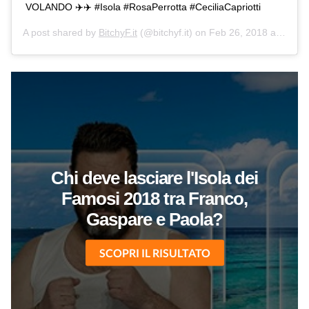
VOLANDO ✈️✈️ #Isola #RosaPerrotta #CeciliaCapriotti
A post shared by
BitchyF.it
(@bitchyf.it) on
Feb 26, 2018 at 4:22pm PST