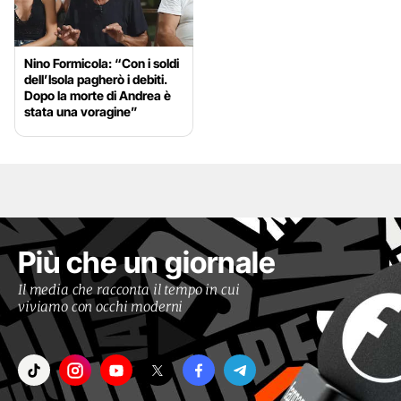
Nino Formicola: “Con i soldi
dell’Isola pagherò i debiti.
Dopo la morte di Andrea è
stata una voragine”
Più che un giornale
Il media che racconta il tempo in cui
viviamo con occhi moderni