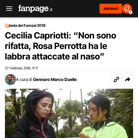
ABBONATI
2
Isola dei Famosi 2018
Cecilia Capriotti: “Non sono
rifatta, Rosa Perrotta ha le
labbra attaccate al naso”
27 Febbraio 2018
11:11
,
A cura di
Gennaro Marco Duello