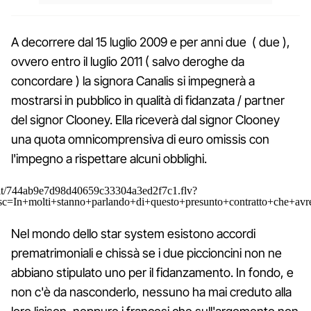
A decorrere dal 15 luglio 2009 e per anni due ( due ),
ovvero entro il luglio 2011 ( salvo deroghe da
concordare ) la signora Canalis si impegnerà a
mostrarsi in pubblico in qualità di fidanzata / partner
del signor Clooney. Ella riceverà dal signor Clooney
una quota omnicomprensiva di euro omissis con
l'impegno a rispettare alcuni obblighi.
e.it/744ab9e7d98d40659c33304a3ed2f7c1.flv?
desc=In+molti+stanno+parlando+di+questo+presunto+contratto+che+a
Nel mondo dello star system esistono accordi
prematrimoniali e chissà se i due piccioncini non ne
abbiano stipulato uno per il fidanzamento. In fondo, e
non c'è da nasconderlo, nessuno ha mai creduto alla