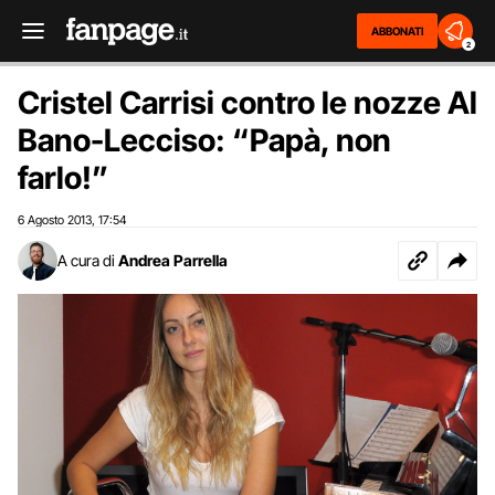
ABBONATI
2
Cristel Carrisi contro le nozze Al
Bano-Lecciso: “Papà, non
farlo!”
6 Agosto 2013
17:54
,
A cura di
Andrea Parrella