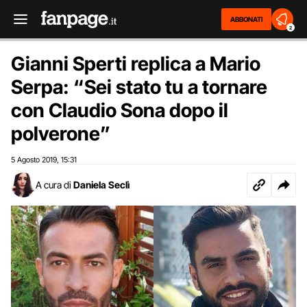
ABBONATI
2
Gianni Sperti replica a Mario
Serpa: “Sei stato tu a tornare
con Claudio Sona dopo il
polverone”
5 Agosto 2019
15:31
,
A cura di
Daniela Seclì