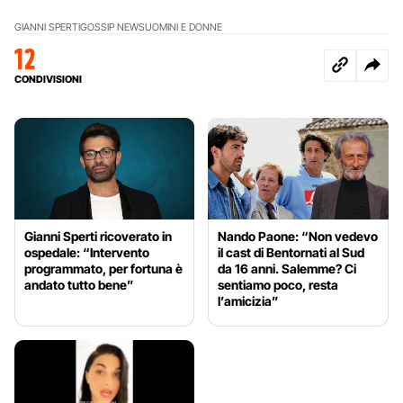
GIANNI SPERTI
GOSSIP NEWS
UOMINI E DONNE
12
CONDIVISIONI
Gianni Sperti ricoverato in
Nando Paone: “Non vedevo
ospedale: “Intervento
il cast di Bentornati al Sud
programmato, per fortuna è
da 16 anni. Salemme? Ci
andato tutto bene”
sentiamo poco, resta
l’amicizia”