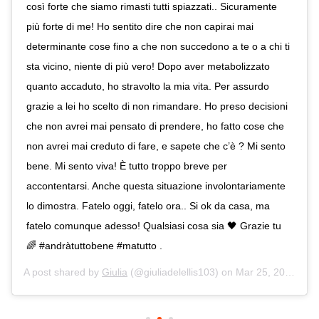
così forte che siamo rimasti tutti spiazzati.. Sicuramente
più forte di me! Ho sentito dire che non capirai mai
determinante cose fino a che non succedono a te o a chi ti
sta vicino, niente di più vero! Dopo aver metabolizzato
quanto accaduto, ho stravolto la mia vita. Per assurdo
grazie a lei ho scelto di non rimandare. Ho preso decisioni
che non avrei mai pensato di prendere, ho fatto cose che
non avrei mai creduto di fare, e sapete che c’è ? Mi sento
bene. Mi sento viva! È tutto troppo breve per
accontentarsi. Anche questa situazione involontariamente
lo dimostra. Fatelo oggi, fatelo ora.. Si ok da casa, ma
fatelo comunque adesso! Qualsiasi cosa sia 🖤 Grazie tu
🌈 #andràtuttobene #matutto .
A post shared by
Giulia
(@giuliadelellis103) on
Mar 25, 2020 at 10:11am PDT