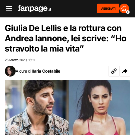
ABBONATI
2
Giulia De Lellis e la rottura con
Andrea Iannone, lei scrive: “Ho
stravolto la mia vita”
26 Marzo 2020
16:11
,
A cura di
Ilaria Costabile