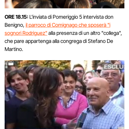
ORE 18.15:
L'inviata di Pomeriggio 5 intervista don
Benigno,
il parroco di Comignago che sposerà "i
sognori Rodriguez"
alla presenza di un altro "collega",
che pare appartenga alla congrega di Stefano De
Martino.