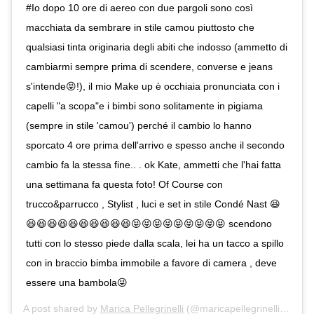
#Io dopo 10 ore di aereo con due pargoli sono così
macchiata da sembrare in stile camou piuttosto che
qualsiasi tinta originaria degli abiti che indosso (ammetto di
cambiarmi sempre prima di scendere, converse e jeans
s'intende😝!), il mio Make up è occhiaia pronunciata con i
capelli "a scopa"e i bimbi sono solitamente in pigiama
(sempre in stile 'camou') perché il cambio lo hanno
sporcato 4 ore prima dell'arrivo e spesso anche il secondo
cambio fa la stessa fine.. . ok Kate, ammetti che l'hai fatta
una settimana fa questa foto! Of Course con
trucco&parrucco , Stylist , luci e set in stile Condé Nast 😆
😆😆😆😆😆😆😆😆😆😆😝😝😝😝😝😝😝😝😝 scendono
tutti con lo stesso piede dalla scala, lei ha un tacco a spillo
con in braccio bimba immobile a favore di camera , deve
essere una bambola😜
A post shared by
Marica Pellegrinelli
(@maricapellegrinelli) on
Se