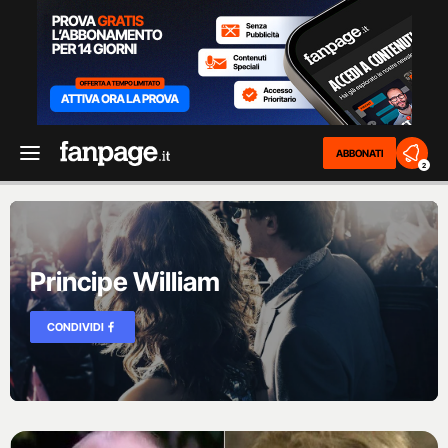
ABBONATI
2
Principe William
CONDIVIDI