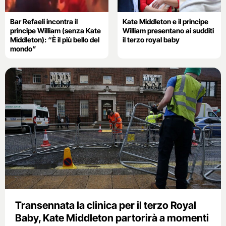
Bar Refaeli incontra il
Kate Middleton e il principe
principe William (senza Kate
William presentano ai sudditi
Middleton): “È il più bello del
il terzo royal baby
mondo”
Transennata la clinica per il terzo Royal
Baby, Kate Middleton partorirà a momenti