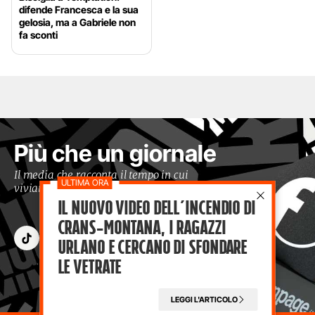
difende Francesca e la sua
gelosia, ma a Gabriele non
fa sconti
Più che un giornale
Il media che racconta il tempo in cui
viviamo con occhi moderni
Il nuovo video dell’incendio di
Crans-Montana, i ragazzi
Urlano e cercano di sfondare
le vetrate
LEGGI L'ARTICOLO