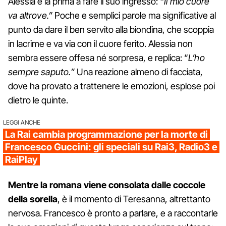
Alessia è la prima a fare il suo ingresso:
“Il mio cuore
va altrove.”
Poche e semplici parole ma significative al
punto da dare il ben servito alla biondina, che scoppia
in lacrime e va via con il cuore ferito. Alessia non
sembra essere offesa né sorpresa, e replica: “
L’ho
sempre saputo.”
Una reazione almeno di facciata,
dove ha provato a trattenere le emozioni, esplose poi
dietro le quinte.
LEGGI ANCHE
La Rai cambia programmazione per la morte di
Francesco Guccini: gli speciali su Rai3, Radio3 e
RaiPlay
Mentre la romana viene consolata dalle coccole
della sorella
, è il momento di Teresanna, altrettanto
nervosa. Francesco è pronto a parlare, e a raccontarle