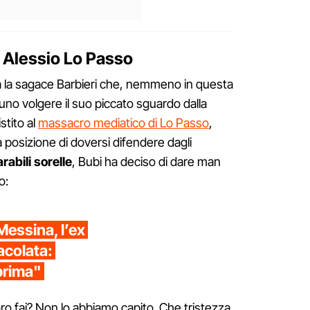
e Alessio Lo Passo
ata la sagace Barbieri che, nemmeno in questa
no volgere il suo piccato sguardo dalla
stito al
massacro mediatico di Lo Passo
,
 posizione di doversi difendere dagli
rabili sorelle
, Bubi ha deciso di dare man
o:
Messina, l’ex
racolata:
prima"
oro fai? Non lo abbiamo capito. Che tristezza,