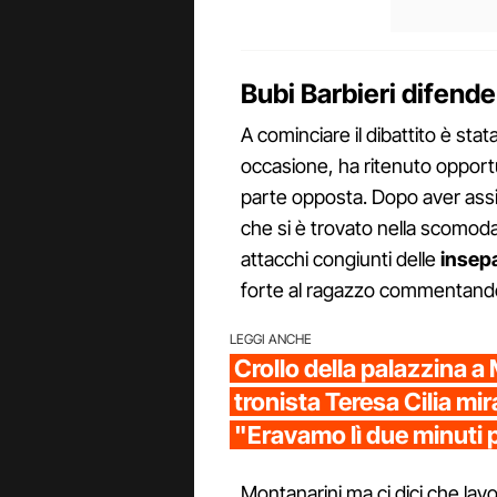
Bubi Barbieri difend
A cominciare il dibattito è st
occasione, ha ritenuto opportu
parte opposta. Dopo aver assi
che si è trovato nella scomoda
attacchi congiunti delle
insepa
forte al ragazzo commentand
LEGGI ANCHE
Crollo della palazzina a 
tronista Teresa Cilia mi
"Eravamo lì due minuti 
Montanarini ma ci dici che lav