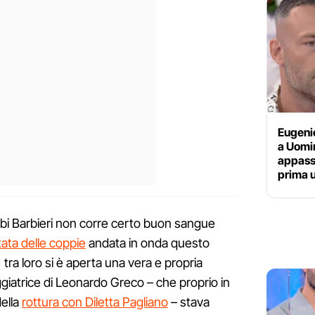
Eugeni
a Uomi
appassi
prima 
ubi Barbieri non corre certo buon sangue
ata delle coppie
andata in onda questo
ra loro si è aperta una vera e propria
ggiatrice di Leonardo Greco – che proprio in
della
rottura con Diletta Pagliano
– stava