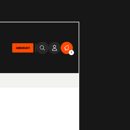
ABBONATI
2