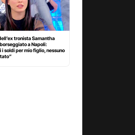
dell’ex tronista Samantha
borseggiato a Napoli:
 i soldi per mio figlio, nessuno
utato”