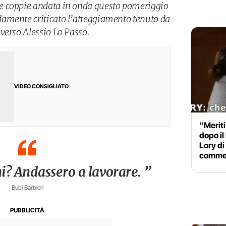
e coppie andata in onda questo pomeriggio
amente criticato l’atteggiamento tenuto da
verso Alessio Lo Passo.
VIDEO CONSIGLIATO
“Meriti
dopo il 
Lory di
comme
i? Andassero a lavorare. ”
Bubi Barbieri