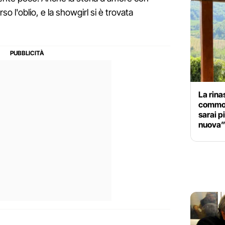
o l'oblio, e la showgirl si è trovata
La rina
commos
sarai p
nuova