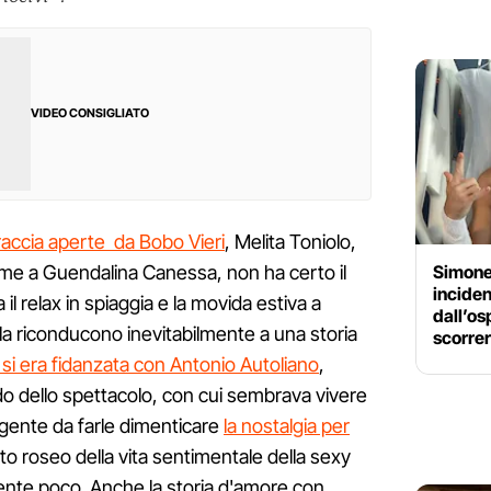
VIDEO CONSIGLIATO
raccia aperte da Bobo Vieri
, Melita Toniolo,
Simone
me a Guendalina Canessa, non ha certo il
inciden
il relax in spiaggia e la movida estiva a
dall’os
e la riconducono inevitabilmente a una storia
scorre
 si era fidanzata con Antonio Autoliano
,
o dello spettacolo, con cui sembrava vivere
lgente da farle dimenticare
la nostalgia per
to roseo della vita sentimentale della sexy
ente poco. Anche la storia d'amore con