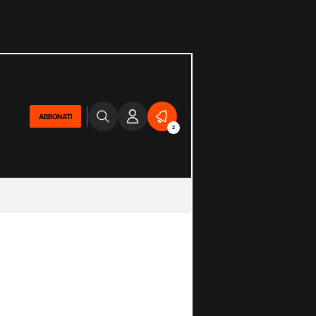
ABBONATI
2