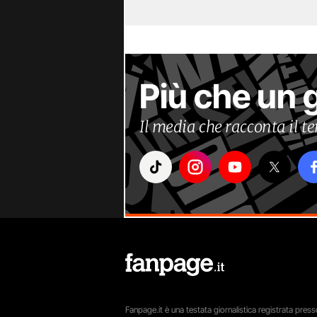
Più che un 
Il media che racconta il 
Fanpage.it è una testata giornalistica registrata presso