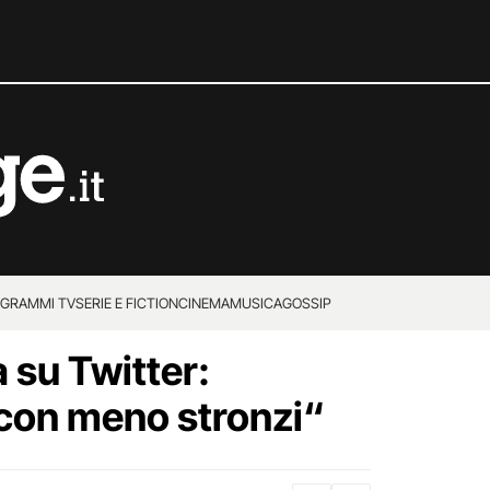
GRAMMI TV
SERIE E FICTION
CINEMA
MUSICA
GOSSIP
a su Twitter:
 con meno stronzi“