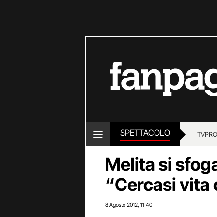
SPETTACOLO
TV
PRO
Melita si sfog
“Cercasi vita
8 Agosto 2012
11:40
,