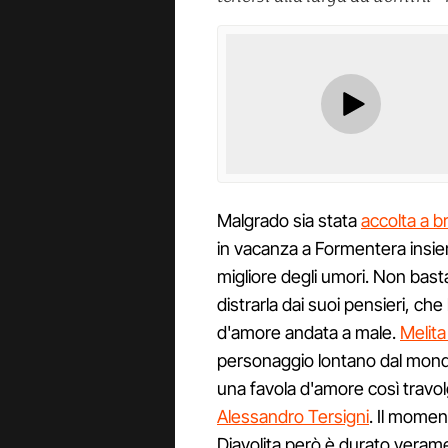
Malgrado sia stata
accolta a b
in vacanza a Formentera insie
migliore degli umori. Non basta 
distrarla dai suoi pensieri, ch
d'amore andata a male.
Melita
personaggio lontano dal mond
una favola d'amore così travo
Alessandro Tersigni
. Il momen
Diavolita però è durato veram