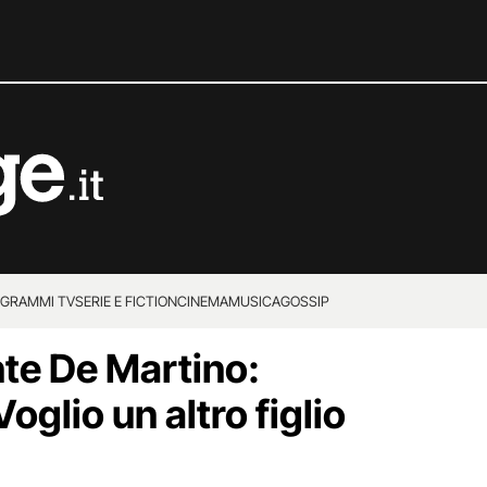
GRAMMI TV
SERIE E FICTION
CINEMA
MUSICA
GOSSIP
nte De Martino:
oglio un altro figlio