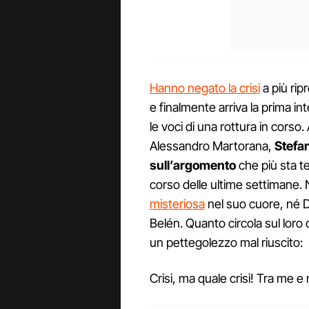
Hanno negato la crisi
a più ri
e finalmente arriva la prima in
le voci di una rottura in corso. 
Alessandro Martorana,
Stefan
sull’argomento
che più sta t
corso delle ultime settimane.
misteriosa
nel suo cuore, né 
Belén. Quanto circola sul loro 
un pettegolezzo mal riuscito:
Crisi, ma quale crisi! Tra me 