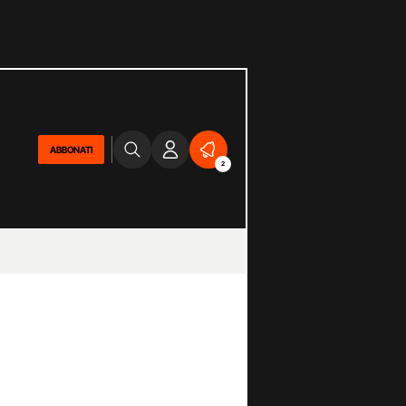
ABBONATI
2