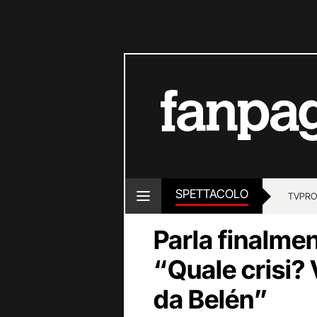
SPETTACOLO
TV
PRO
Parla finalme
“Quale crisi? V
da Belén”