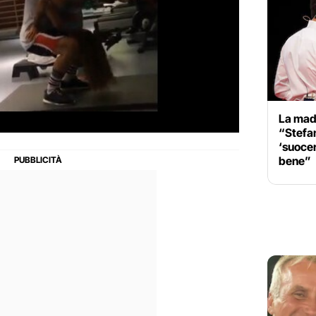
La mad
“Stefa
‘suocera
bene”