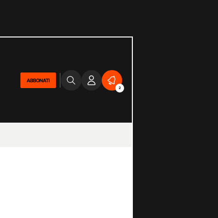
ABBONATI
2