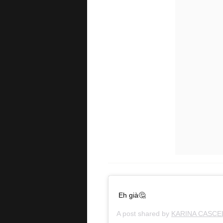
Eh già🤔
A post shared by
KARINA CASCE