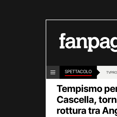
SPETTACOLO
TV
PRO
Tempismo perf
Cascella, torn
rottura tra An