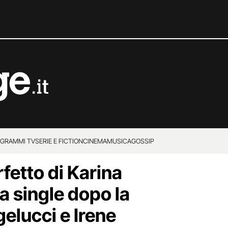
GRAMMI TV
SERIE E FICTION
CINEMA
MUSICA
GOSSIP
etto di Karina
a single dopo la
gelucci e Irene