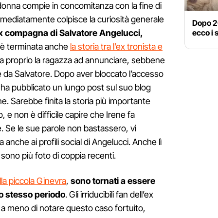
onna compie in concomitanza con la fine di
mmediatamente colpisce la curiosità generale
Dopo 20
ex compagna di Salvatore Angelucci,
ecco i 
o è terminata anche
la storia tra l’ex tronista e
a proprio la ragazza ad annunciare, sebbene
e da Salvatore. Dopo aver bloccato l’accesso
e ha pubblicato un lungo post sul suo blog
e. Sarebbe finita la storia più importante
 e non è difficile capire che Irene fa
e. Se le sue parole non bastassero, vi
anche ai profili social di Angelucci. Anche lì
sono più foto di coppia recenti.
lla piccola Ginevra
,
sono tornati a essere
lo stesso periodo
. Gli irriducibili fan dell’ex
a meno di notare questo caso fortuito,