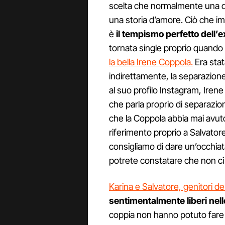
scelta che normalmente una d
una storia d’amore. Ciò che i
è
il tempismo perfetto dell’
tornata single proprio quand
la bella Irene Coppola.
Era stat
indirettamente, la separazion
al suo profilo Instagram, Iren
che parla proprio di separazion
che la Coppola abbia mai avuto,
riferimento proprio a Salvator
consigliamo di dare un’occhiata 
potrete constatare che non ci 
Karina e Salvatore, genitori de
sentimentalmente liberi nel
coppia non hanno potuto fare 