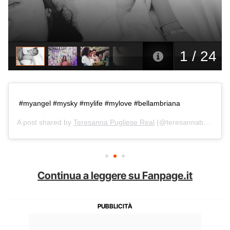
#myangel #mysky #mylife #mylove #bellambriana
A post shared by
Teresanna Pugliese Real
(@teresannabellambriana) on
Continua a leggere su Fanpage.it