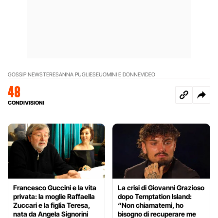
GOSSIP NEWS
TERESANNA PUGLIESE
UOMINI E DONNE
VIDEO
48
CONDIVISIONI
Francesco Guccini e la vita
La crisi di Giovanni Grazioso
privata: la moglie Raffaella
dopo Temptation Island:
Zuccari e la figlia Teresa,
“Non chiamatemi, ho
nata da Angela Signorini
bisogno di recuperare me