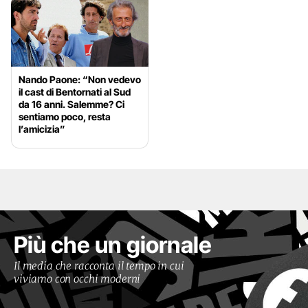
Nando Paone: “Non vedevo
il cast di Bentornati al Sud
da 16 anni. Salemme? Ci
sentiamo poco, resta
l’amicizia”
Più che un giornale
Il media che racconta il tempo in cui
viviamo con occhi moderni