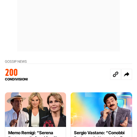
GOSSIP NEWS
200
CONDIVISIONI
Memo Remigi: “Serena
Sergio Vastano: “Conobbi