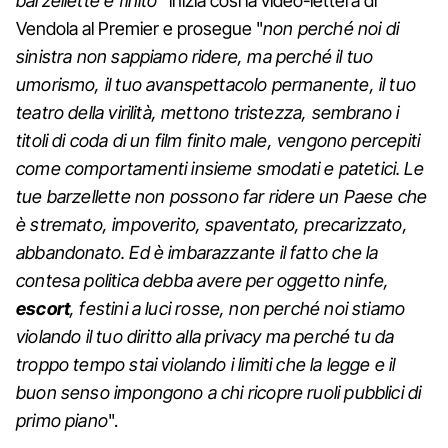
barzellette è finito
" inizia così la video-lettera di
Vendola al Premier e prosegue "
non perché noi di
sinistra non sappiamo ridere, ma perché il tuo
umorismo, il tuo avanspettacolo permanente, il tuo
teatro della virilità, mettono tristezza, sembrano i
titoli di coda di un film finito male, vengono percepiti
come comportamenti insieme smodati e patetici. Le
tue barzellette non possono far ridere un Paese che
è stremato, impoverito, spaventato, precarizzato,
abbandonato. Ed è imbarazzante il fatto che la
contesa politica debba avere per oggetto ninfe,
escort
, festini a luci rosse, non perché noi stiamo
violando il tuo diritto alla privacy ma perché tu da
troppo tempo stai violando i limiti che la legge e il
buon senso impongono a chi ricopre ruoli pubblici di
primo piano
".