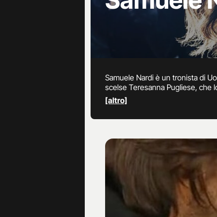
Samuele N
Samuele Nardi è un tronista di Uom
scelse Teresanna Pugliese, che lo 
Dorigo, e l’ha riammesso da sett
[altro]