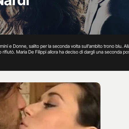
ardi
ini e Donne, salito per la seconda volta sull’ambito trono blu. Al
rifiutò. Maria De Filippi allora ha deciso di dargli una seconda p
embre 2010.