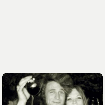
perfetto stile Sex and the city. Intelligente e sofisticata,
Valeria ha tante passioni: ama il pattinaggio e lo hockey
sul ghiaccio. Adora l’enigmistica, i puzzle e la Divina
Commedia, dice di conoscere interi brani a memoria. E’
lei l’intellettuale della casa.Detesta le persone che non
sanno parlare in italiano. Quante bacchettate darà ai
suoi coinquilini? Nel tempo libero Valeria non dice mai di
no ad un buon libro. Sogna di diventare chirurgo.
Partecipa al Grande fratello 12 per fuggire dal suo amore
impossibile. Sarà lei la divoratrice di uomini e libri che
aveva lasciato la Marcuzzi senza parole? La bionda darà
filo da torcere a tutte le colleghe bellocce della casa.