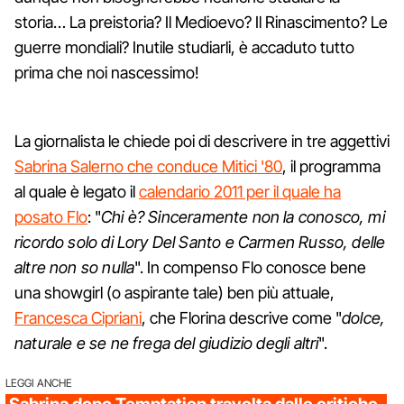
storia… La preistoria? Il Medioevo? Il Rinascimento? Le
guerre mondiali? Inutile studiarli, è accaduto tutto
prima che noi nascessimo!
La giornalista le chiede poi di descrivere in tre aggettivi
Sabrina Salerno che conduce Mitici '80
, il programma
al quale è legato il
calendario 2011 per il quale ha
posato Flo
: "
Chi è? Sinceramente non la conosco, mi
ricordo solo di Lory Del Santo e Carmen Russo, delle
altre non so nulla
". In compenso Flo conosce bene
una showgirl (o aspirante tale) ben più attuale,
Francesca Cipriani
, che Florina descrive come "
dolce,
naturale e se ne frega del giudizio degli altri
".
LEGGI ANCHE