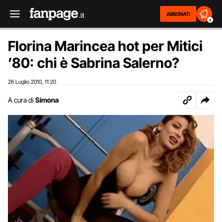
ABBONATI
2
Florina Marincea hot per Mitici
’80: chi è Sabrina Salerno?
26 Luglio 2010
11:20
,
A cura di
Simona