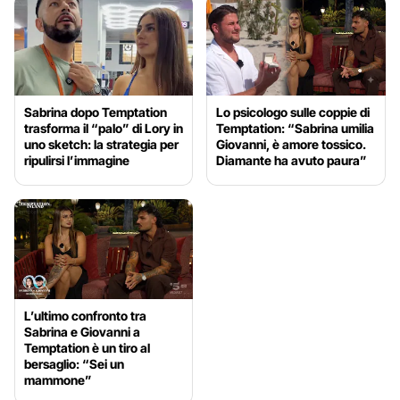
Sabrina dopo Temptation
Lo psicologo sulle coppie di
trasforma il “palo” di Lory in
Temptation: “Sabrina umilia
uno sketch: la strategia per
Giovanni, è amore tossico.
ripulirsi l’immagine
Diamante ha avuto paura”
L’ultimo confronto tra
Sabrina e Giovanni a
Temptation è un tiro al
bersaglio: “Sei un
mammone”