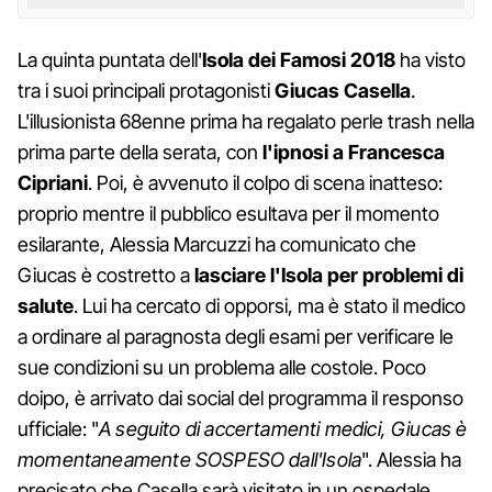
La quinta puntata dell'
Isola dei Famosi 2018
ha visto
tra i suoi principali protagonisti
Giucas Casella
.
L'illusionista 68enne prima ha regalato perle trash nella
prima parte della serata, con
l'ipnosi a Francesca
Cipriani
. Poi, è avvenuto il colpo di scena inatteso:
proprio mentre il pubblico esultava per il momento
esilarante, Alessia Marcuzzi ha comunicato che
Giucas è costretto a
lasciare l'Isola per problemi di
salute
. Lui ha cercato di opporsi, ma è stato il medico
a ordinare al paragnosta degli esami per verificare le
sue condizioni su un problema alle costole. Poco
doipo, è arrivato dai social del programma il responso
ufficiale: "
A seguito di accertamenti medici, Giucas è
momentaneamente SOSPESO dall'Isola
". Alessia ha
precisato che Casella sarà visitato in un ospedale